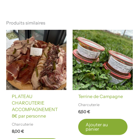
Produits similaires
PLATEAU
Terrine de Campagne
CHARCUTERIE
Charcuterie
ACCOMPAGNEMENT
6,50
€
8€ par personne
Charcuterie
Ajouter au
panier
8,00
€