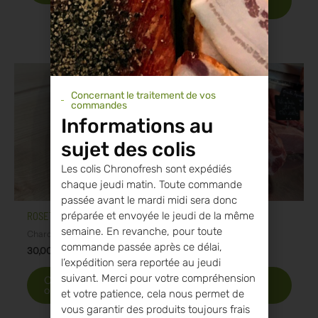
panier
Plage
Ce
de
produit
prix :
Concernant le traitement de vos
a
30,00 €
commandes
plusieurs
à
Informations au
90,00 €
variations.
Les
sujet des colis
options
Les colis Chronofresh sont expédiés
peuvent
chaque jeudi matin. Toute commande
être
passée avant le mardi midi sera donc
choisies
préparée et envoyée le jeudi de la même
ROSETTE
RÔTI ÉCHINE
sur
semaine. En revanche, pour toute
la
Charcuterie
La viande à cuisiner
commande passée après ce délai,
page
30,00
€
–
90,00
€
16,00
€
l’expédition sera reportée au jeudi
du
produit
suivant. Merci pour votre compréhension
Choix des
Ajouter au
options
panier
et votre patience, cela nous permet de
vous garantir des produits toujours frais