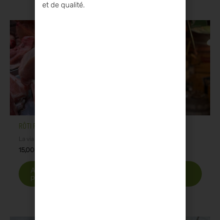
et de qualité.
RÔTI FILET
SAUCISSON SEC
La viande à cuisiner
Charcuterie
15,00
€
11,00
€
Ajouter au
Ajouter au
panier
panier