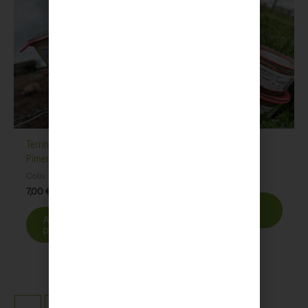
Terrine de Bresse aux
Terrine de Campagne
Piments
Charcuterie
Colis
6,50
€
7,00
€
Ajouter au
panier
Ajouter au
panier
←
1
2