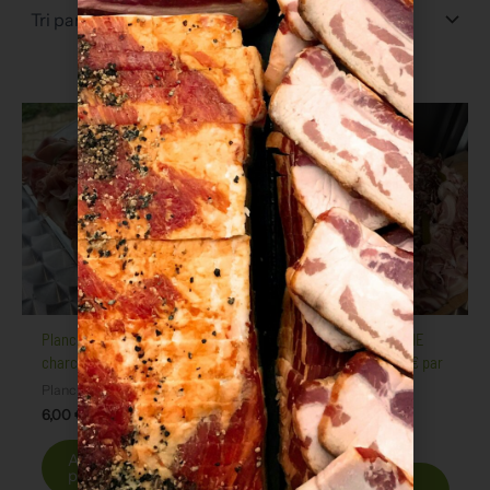
Planche apéritive
PLATEAU CHARCUTERIE
charcuterie – 6 €/pers
ACCOMPAGNEMENT 8€ par
personne
Planches de charcuterie
Charcuterie
6,00
€
8,00
€
Ajouter au
panier
Ajouter au